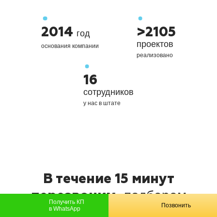
2014
>2105
год
проектов
основания компании
реализовано
16
сотрудников
у нас в штате
В течение 15 минут
подберем
перезвоним,
Получить КП
Позвонить
оборудование, сориентируем
в WhatsApp