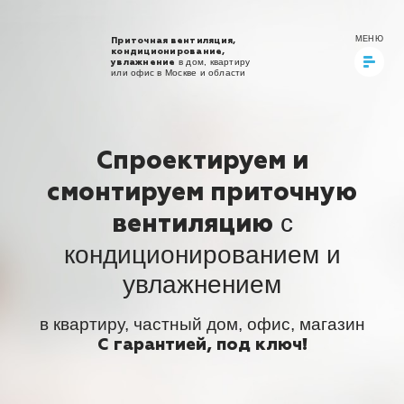
МЕНЮ
Приточная вентиляция,
кондиционирование,
в дом, квартиру
увлажнение
или офис в Москве и области
Спроектируем и
смонтируем
приточную
с
вентиляцию
кондиционированием и
увлажнением
в квартиру, частный дом, офис, магазин
С гарантией, под ключ!