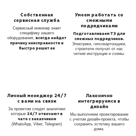
Собственная
Умеем работать со
сервисная служба
смежными
подрядчиками
Сервисный инженер знает
специфику нашего
Подготавливаем ТЗ для
оборудования,
всегда найдет
смежных
подрядчиков.
причину
неисправности и
Электрики,
гипсокартонщики,
быстро решит ее
строители получат от
нас
четкие инструкции и схемы.
Личный менеджер
24/7
Лаконично
с вами на связи
интегрируемся
в
дизайн
За проектом следят аналитики
которые
24/7 отвечают в
Мы выполняем проектирование
чате с
заказчиком
с
учетом дизайн-проекта, чтобы
(WhatsApp, Viber,
Telegram)
сохранить эстетику вашего
дома.