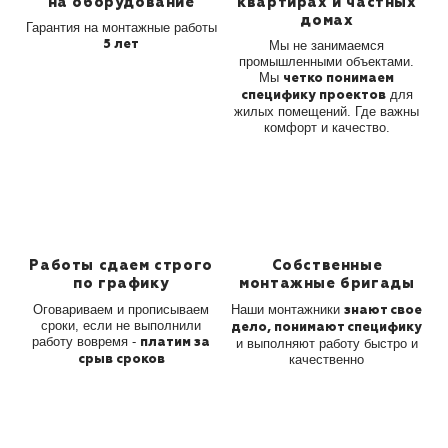
на оборудование
квартирах
и частных
домах
Гарантия на монтажные
работы
5 лет
Мы не занимаемся
промышленными
объектами.
Мы
четко понимаем
для
специфику
проектов
жилых помещений. Где важны
комфорт и качество.
Работы сдаем
строго
Собственные
по графику
монтажные бригады
Оговариваем и прописываем
Наши монтажники
знают свое
сроки, если не выполнили
дело,
понимают специфику
работу
вовремя -
платим за
и выполняют
работу быстро и
срыв сроков
качественно