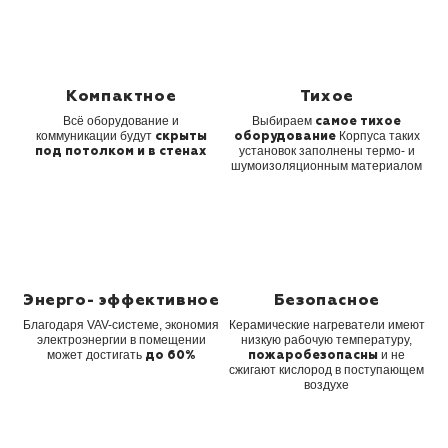
Компактное
Тихое
Всё оборудование
и
Выбираем
самое тихое
коммуникации
будут
Корпуса таких
скрыты
оборудование
установок заполнены термо- и
под
потолком и в стенах
шумоизоляционным материалом
Энерго-
эффективное
Безопасное
Благодаря VAV-системе, экономия
Керамические нагреватели имеют
электроэнергии в помещении
низкую рабочую температуру,
может достигать
и не
до 60%
пожаробезопасны
сжигают кислород в поступающем
воздухе